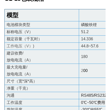
模型
电池模块类型
磷酸铁锂
标称电压（V）
51.2
额定容量（千瓦时）
14.336
工作电压（V）
)
44.8~57.6
建议收费/
180
放电电流（A）
最大充电量/
2
00
放电电流（A）
尺寸（宽*深*高）
净重（千克）
沟通
RS485/RS232/
工作温度
0
℃
~
50
℃
费用 - 
货架温度
-20
℃
约55
℃