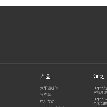
产品
消息
太阳能组件
Higo
实现能
逆变器
Higon 
电池存储
合太阳