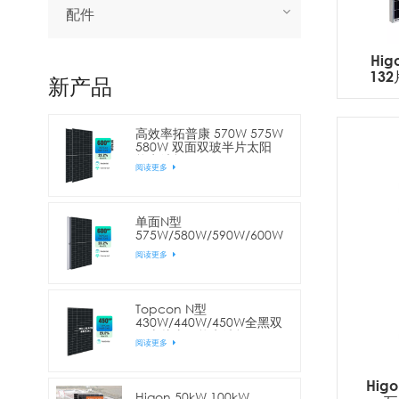
配件
Hig
13
新产品
高效率拓普康 570W 575W
580W 双面双玻半片太阳
能电池板
阅读更多
单面N型
575W/580W/590W/600W
144片电池半片太阳能电池
阅读更多
板
Topcon N型
430W/440W/450W全黑双
面半片太阳能电池板
阅读更多
Higo
Higon 50kW 100kW