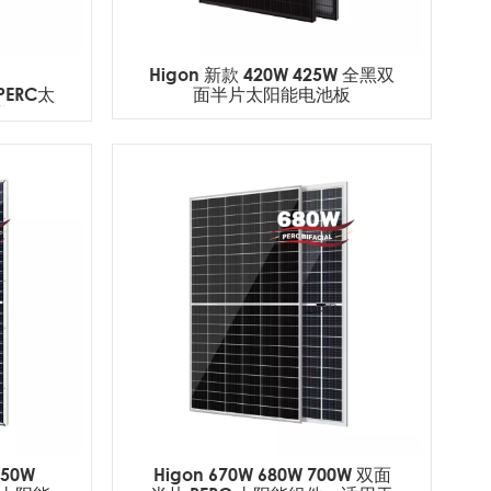
Higon 新款 420W 425W 全黑双
PERC太
面半片太阳能电池板
业用途
550W
Higon 670W 680W 700W 双面