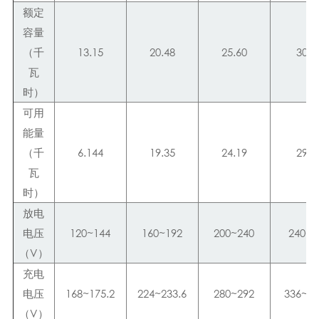
额定
容量
（千
13.15
20.48
25.60
30.7
瓦
时）
可用
能量
（千
6.144
19.35
24.19
29.0
瓦
时）
放电
电压
120~144
160~192
200~240
240~2
（V）
充电
电压
168~175.2
224~233.6
280~292
336~35
（V）