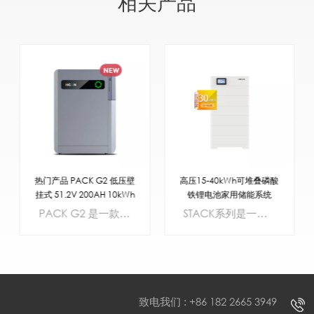
相关产品
热门产品 PACK G2 低压壁
高压15-40kWh可堆叠磷酸
挂式 51.2V 200AH 10kWh
铁锂电池家用储能系统
锂电池家用储能系统
PACK G2 是一款新型高容量磷酸铁锂电池，设计适用于深度循环使用，具有更高的安全性，使用寿命更长延长使用寿命，并优化用户体验。具体而言，采用 IP65 认证设计，可提供灵活的室内照明。或户外安装选项，包括壁挂式以及地面安装。单个单元可提供高达 10千瓦时 (kWh) 的功率输出，最多可连接 15 个单元与此同时，它还提供了卓越的性能以满足需求。家庭用电需求。
STACK系列是一款先进的高压家用储能系统，旨在满足当今家庭日益增长的能源需求。随着能源消耗的增加，高效、安全、可靠的储能解决方案变得愈发重要。Higon STACK系列凭借其卓越的性能，成为希望优化能源管理，同时确保长期耐用性、性能和安全性的房主的理想之选。
致电我们 : +86 182 2665 3949