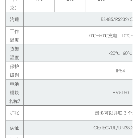
克）
沟通
RS485/RS232/CA
工作
0℃
~
50℃充电 - 10℃
~
5
温度
货架
-20℃~60℃
温度
保护
IP54
级别
电池
模块
HV5150
名称7
扩张
最多可以并联 3 个
认证
CE/IEC/UL/UN38.3/