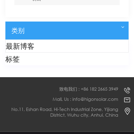
类别
最新博客
标签
致电我们 : +86 182 2665 3949
MaIL Us : info@higonsolar.com
No.11, Eshan Road, Hi-Tech Industrial Zone, Yijiang
District, Wuhu city, Anhui, China