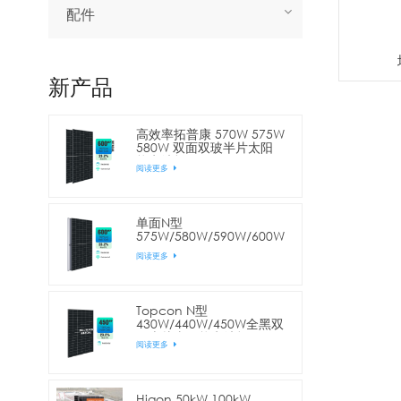
配件
新产品
高效率拓普康 570W 575W
580W 双面双玻半片太阳
能电池板
阅读更多
单面N型
575W/580W/590W/600W
144片电池半片太阳能电池
阅读更多
板
Topcon N型
430W/440W/450W全黑双
面半片太阳能电池板
阅读更多
Higon 50kW 100kW