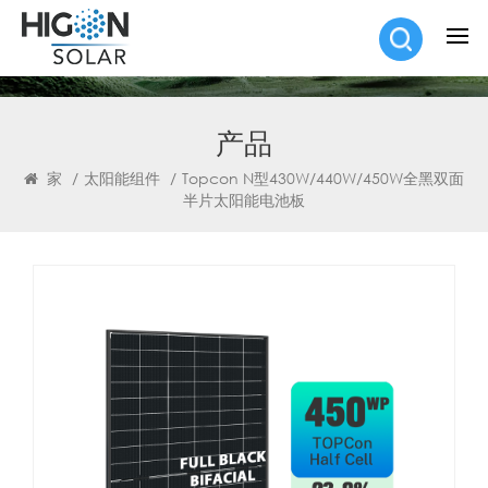
产品
家
/
太阳能组件
/
Topcon N型430W/440W/450W全黑双面
半片太阳能电池板