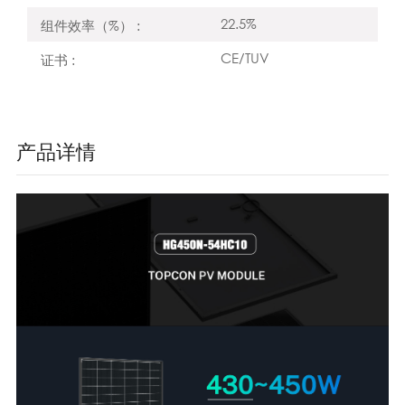
22.5%
组件效率（%） :
CE/TUV
证书 :
产品详情