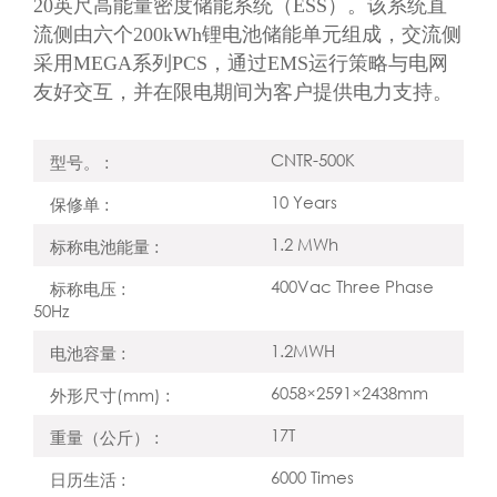
20英尺高能量密度储能系统（ESS）。该系统直
流侧由六个200kWh锂电池储能单元组成，交流侧
采用MEGA系列PCS，通过EMS运行策略与电网
友好交互，并在限电期间为客户提供电力支持。
CNTR-500K
型号。 :
10 Years
保修单 :
1.2 MWh
标称电池能量 :
400Vac Three Phase
标称电压 :
50Hz
1.2MWH
电池容量 :
6058×2591×2438mm
外形尺寸(mm) :
17T
重量（公斤） :
6000 Times
日历生活 :