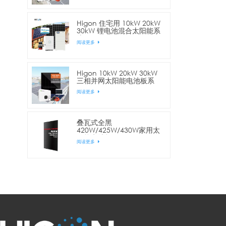
Higon 住宅用 10kW 20kW
30kW 锂电池混合太阳能系
统
阅读更多
Higon 10kW 20kW 30kW
三相并网太阳能电池板系
统，适用于商业用途
阅读更多
叠瓦式全黑
420W/425W/430W家用太
阳能电池板
阅读更多