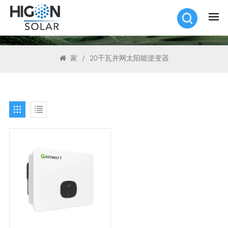
搜索
家
/
20千瓦并网太阳能逆变器