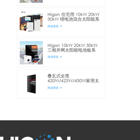
Higon 住宅用 10kW 20kW
30kW 锂电池混合太阳能系
统
阅读更多
Higon 10kW 20kW 30kW
三相并网太阳能电池板系
统，适用于商业用途
阅读更多
叠瓦式全黑
420W/425W/430W家用太
阳能电池板
阅读更多