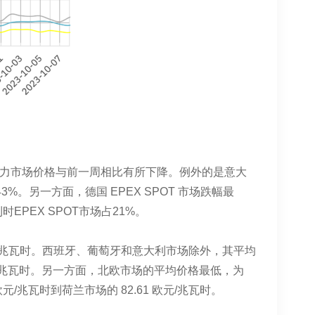
析的大多数欧洲电力市场价格与前一周相比有所下降。例外的是意大
43%。另一方面，德国 EPEX SPOT 市场跌幅最
时EPEX SPOT市场占21%。
元/兆瓦时。西班牙、葡萄牙和意大利市场除外，其平均
79 欧元/兆瓦时。另一方面，北欧市场的平均价格最低，为
欧元/兆瓦时到荷兰市场的 82.61 欧元/兆瓦时。