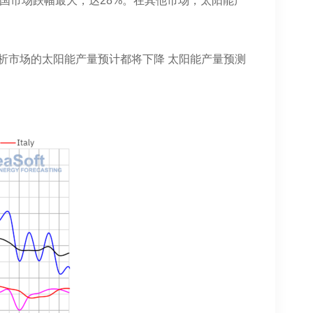
德国市场跌幅最大，达28%。在其他市场，太阳能产
场外，所有分析市场的太阳能产量预计都将下降
太阳能产量预测