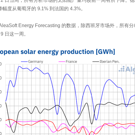
 月 2 日当周，所有分析市场的太阳能产量均较前一周有所下降。
幅度从葡萄牙的 9.1% 到法国的 4.3%。
AleaSoft Energy Forecasting 的数据，除西班牙市
月 9 日这一周。