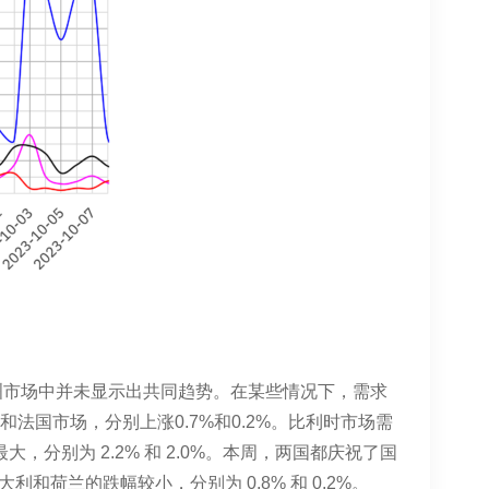
的欧洲市场中并未显示出共同趋势。在某些情况下，需求
和法国市场，分别上涨0.7%和0.2%。比利时市场需
分别为 2.2% 和 2.0%。本周，两国都庆祝了国
意大利和荷兰的跌幅较小，分别为 0.8% 和 0.2%。