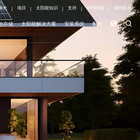
海光
项目
太阳能知识
支持
常问问题
保持联系
池存储
太阳能解决方案
安装系统
配件