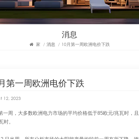
消息
家
/
消息
/
10月第一周欧洲电价下跌
0月第一周欧洲电价下跌
t 12, 2023
月第一周，大多数欧洲电力市场的平均价格低于85欧元/兆瓦时，
兆瓦时。