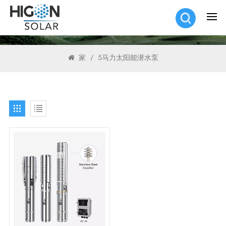
搜索
家
/
5马力太阳能潜水泵