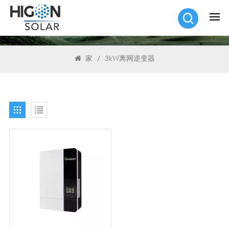
搜索
家
/
3kW离网逆变器