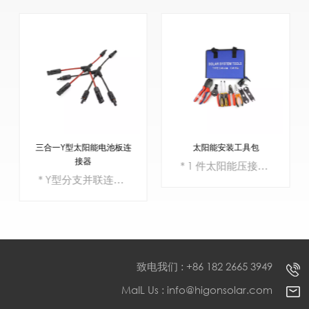
三合一Y型太阳能电池板连
太阳能安装工具包
接器
* 1 件太阳能压接工具* 1个带切割功能的剥线钳，用于切割和剥除电缆绝缘层* 2个太阳能扳手（1000V/1500V）* 1 对 MC4 连接器/延长线* 1 副十字和一字螺丝刀
* Y型分支并联连接器（1个公头转2个母头，1个母头转2个公头）* 连接处的防水环可以完美地密封水和灰尘，防止腐蚀。* 适用单芯电缆截面积：1.5mm² - 6mm²* 组装过程快速简便，无需任何额外工具即可轻松拆卸插头。
致电我们 : +86 182 2665 3949
MaIL Us : info@higonsolar.com