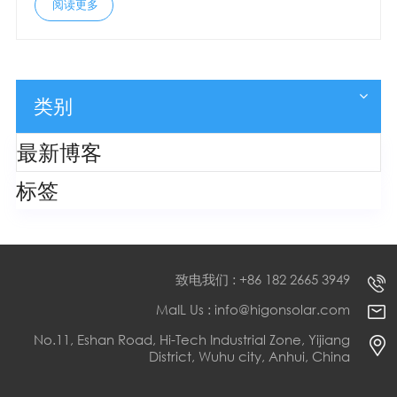
阅读更多
类别
最新博客
标签
致电我们 : +86 182 2665 3949
MaIL Us : info@higonsolar.com
No.11, Eshan Road, Hi-Tech Industrial Zone, Yijiang
District, Wuhu city, Anhui, China