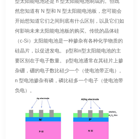
型太阳能电池还是 n 型太阳能电池制成的。但既
然您知道有 N 型和 N 型太阳能电池板，您可能会
开始想知道它们之间到底有什么区别，以及它们如
何影响未来太阳能电池板的购买。传统的晶体硅
（c-Si）太阳能电池是一种掺杂有各种化学物质的
硅晶片，以促进发电。 p型和n型太阳能电池的主
要区别在于电子数量。 p型电池通常在其硅片上掺
杂硼，硼的电子数比硅少一个（使电池带正电）。
n 型电池掺杂有磷，磷比硅多一个电子（使电池带
负电）。