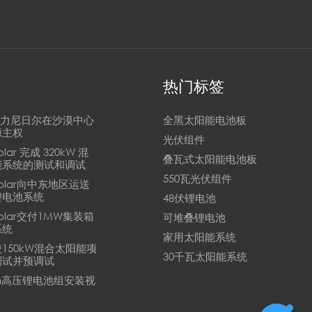
热门标签
n助力尼日尔在沙漠中心
全黑太阳能电池板
源主权
光伏组件
Solar 完成 320kW 混
叠瓦式太阳能电池板
能系统的测试和调试
550瓦光伏组件
 Solar向中东地区运送
锂电池系统
48伏锂电池
 Solar交付1MW集装箱
可堆叠锂电池
系统
家用太阳能系统
150kW混合太阳能项
30千瓦太阳能系统
测试并预调试
kWh高压锂电池组安装视