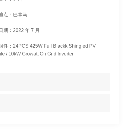
地点：巴拿马
期：2022 年 7 月
：24PCS 425W Full Blackk Shingled PV
le / 10kW Growatt On Grid Inverter