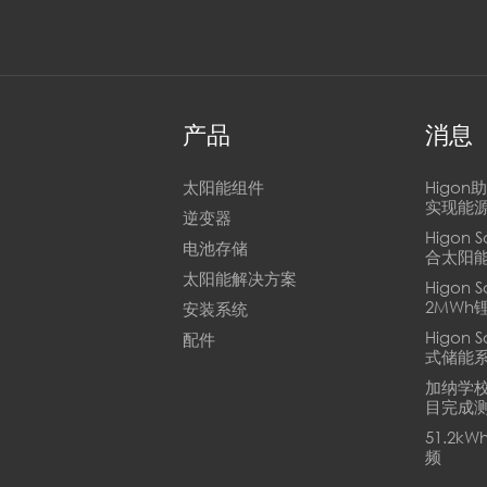
产品
消息
太阳能组件
Higo
实现能
逆变器
Higon 
电池存储
合太阳
太阳能解决方案
Higon
2MWh
安装系统
Higon
配件
式储能
加纳学校
目完成
51.2
频