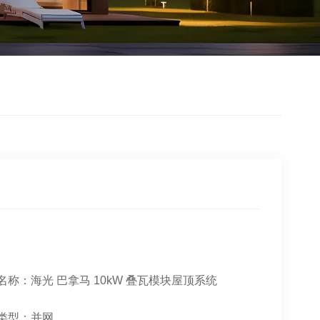
名称：海光
巴拿马 10kW 叠瓦模块屋顶系统
类型：并网