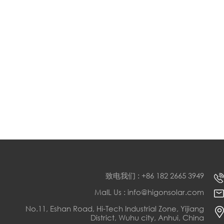
致电我们 : +86 182 2665 3949
MaIL Us : info@higonsolar.com
No.11, Eshan Road, Hi-Tech Industrial Zone, Yijiang
District, Wuhu city, Anhui, China